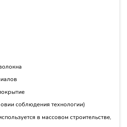
 волокна
риалов
покрытие
ловии соблюдения технологии)
спользуется в массовом строительстве,