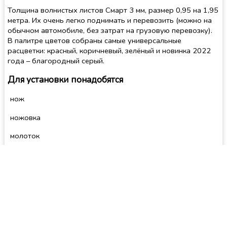
Толщина волнистых листов Смарт 3 мм, размер 0,95 на 1,95
метра. Их очень легко поднимать и перевозить (можно на
обычном автомобиле, без затрат на грузовую перевозку).
В палитре цветов собраны самые универсальные
расцветки: красный, коричневый, зелёный и новинка 2022
года – благородный серый.
Для установки понадобятся
нож
ножовка
молоток
Основные правила монтажа: шаг обрешётки должен
соответствовать углу наклона; на каждый лист нужно не
менее 20 гвоздей.