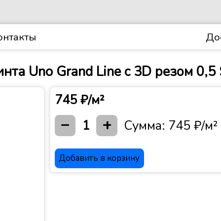
онтакты
До
та Uno Grand Line c 3D резом 0,5
745 ₽/м²
−
+
1
Сумма:
745 ₽/м²
Добавить в корзину