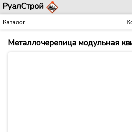
РуалСтрой
Каталог
К
Металлочерепица модульная квин