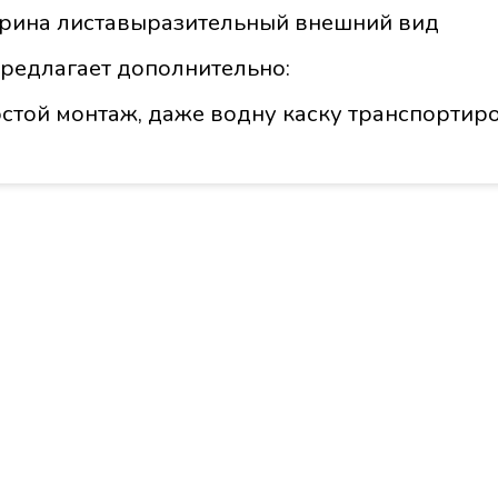
ирина листавыразительный внешний вид
предлагает дополнительно:
той монтаж, даже водну каску транспортиро