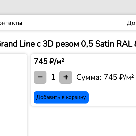
онтакты
До
and Line c 3D резом 0,5 Satin RAL
745 ₽/м²
−
+
1
Сумма:
745 ₽/м²
Добавить в корзину