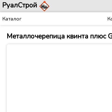
РуалСтрой
Каталог
К
Металлочерепица квинта плюс Gr