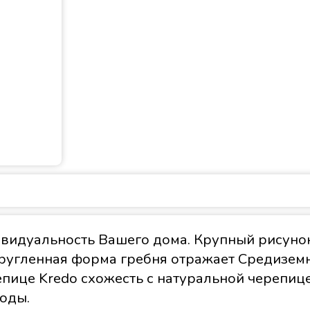
видуальность Вашего дома. Крупный рисуно
ругленная форма гребня отражает Средиземн
ице Kredo схожесть с натуральной черепице
оды.