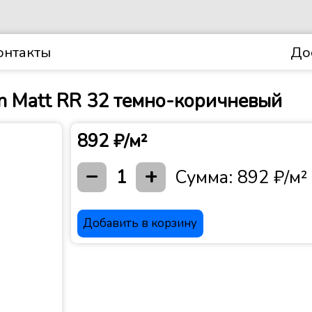
онтакты
До
n Matt RR 32 темно-коричневый
892 ₽/м²
−
+
1
Сумма:
892 ₽/м²
Добавить в корзину