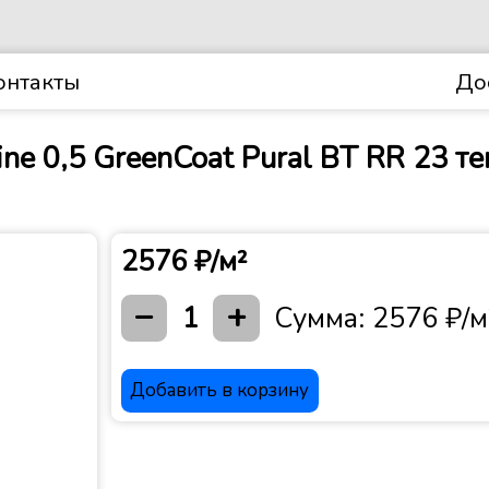
онтакты
До
ne 0,5 GreenCoat Pural BT RR 23 
2576 ₽/м²
−
+
1
Сумма:
2576 ₽/м
Добавить в корзину