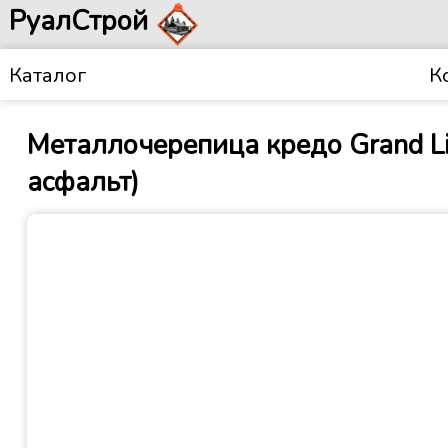
РуалСтрой
Каталог
К
Металлочерепица кредо Grand Li
асфальт)