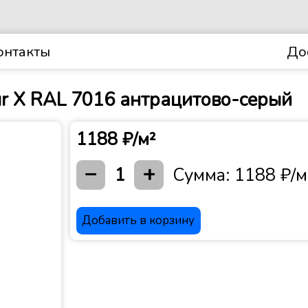
онтакты
До
ur X RAL 7016 антрацитово-серый
1188 ₽/м²
−
+
1
Сумма:
1188 ₽/м
Добавить в корзину