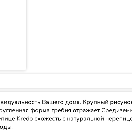
видуальность Вашего дома. Крупный рисуно
ругленная форма гребня отражает Средиземн
ице Kredo схожесть с натуральной черепице
оды.