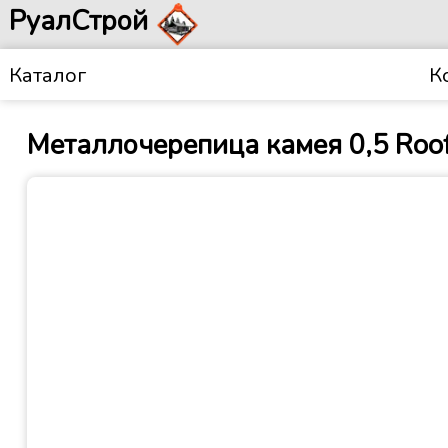
РуалСтрой
Каталог
К
Металлочерепица камея 0,5 Roo