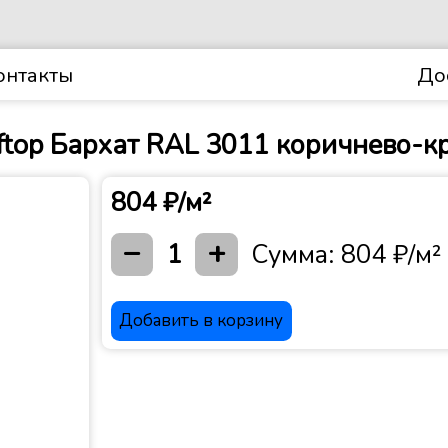
онтакты
До
ftop Бархат RAL 3011 коричнево-к
804 ₽/м²
−
+
1
Сумма:
804 ₽/м²
Добавить в корзину