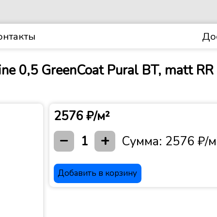
онтакты
До
ne 0,5 GreenCoat Pural BT, matt R
2576 ₽/м²
−
+
1
Сумма:
2576 ₽/м
Добавить в корзину