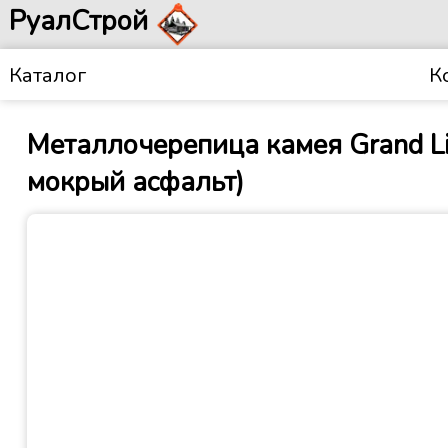
РуалСтрой
Каталог
К
Металлочерепица камея Grand Li
мокрый асфальт)