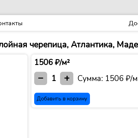
онтакты
До
ойная черепица, Атлантика, Мад
1506 ₽/м²
−
+
1
Сумма:
1506 ₽/м
Добавить в корзину