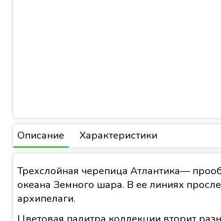
Описание
Характеристики
Трехслойная черепица Атлантика— прооб
океана Земного шара. В ее линиях прос
архипелаги.
Цветовая палитра коллекции вторит раз