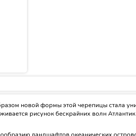
разом новой формы этой черепицы стала уни
леживается рисунок бескрайних волн Атланти
нообразию ландшафтов океанических острово