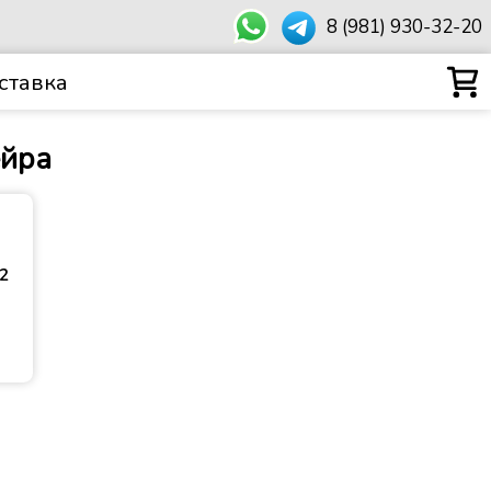
8 (981) 930-32-20
ставка
ейра
²