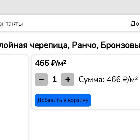
онтакты
До
ойная черепица, Ранчо, Бронзов
466 ₽/м²
−
+
1
Сумма:
466 ₽/м²
Добавить в корзину