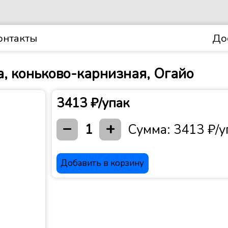
онтакты
До
 коньково-карнизная, Огайо
3413 ₽/упак
−
+
1
Сумма:
3413 ₽/у
Добавить в корзину