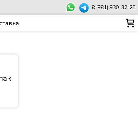
8 (981) 930-32-20
ставка
пак