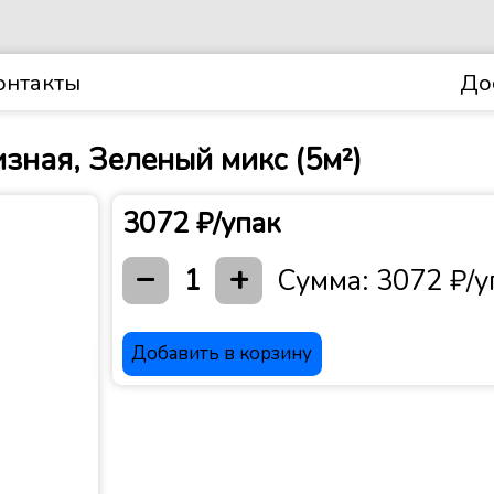
онтакты
До
ная, Зеленый микс (5м²)
3072 ₽/упак
−
+
1
Сумма:
3072 ₽/у
Добавить в корзину