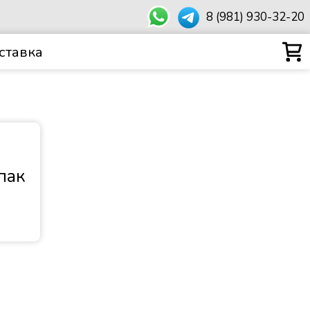
8 (981) 930-32-20
ставка
пак