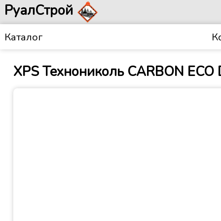
РуалСтрой
Каталог
К
XPS Технониколь CARBON ECO D