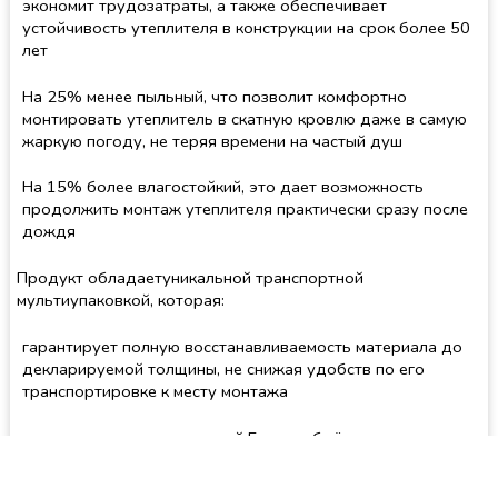
экономит трудозатраты, а также обеспечивает
устойчивость утеплителя в конструкции на срок более 50
лет
На 25% менее пыльный, что позволит комфортно
монтировать утеплитель в скатную кровлю даже в самую
жаркую погоду, не теряя времени на частый душ
На 15% более влагостойкий, это дает возможность
продолжить монтаж утеплителя практически сразу после
дождя
Продукт обладаетуникальной транспортной
мультиупаковкой, которая:
гарантирует полную восстанавливаемость материала до
декларируемой толщины, не снижая удобств по его
транспортировке к месту монтажа
позволяет привести в одной Газели объём утеплителя для
всего дома. Нет проблем подъезда к объекту по узким
улицам коттеджных посёлков. Перегрузка и манипулятор