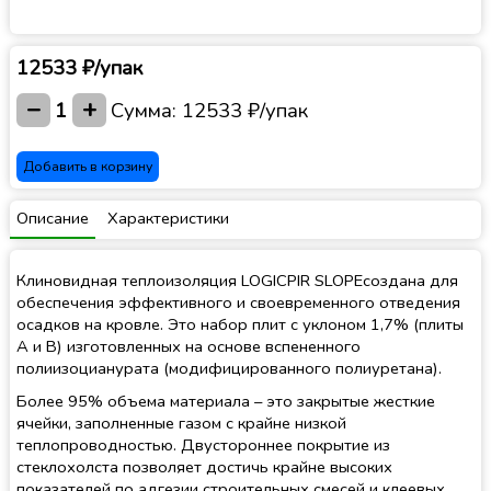
12533 ₽/упак
−
+
1
Сумма:
12533 ₽/упак
Добавить в корзину
Описание
Характеристики
Клиновидная теплоизоляция LOGICPIR SLOPEсоздана для
обеспечения эффективного и своевременного отведения
осадков на кровле. Это набор плит с уклоном 1,7% (плиты
A и В) изготовленных на основе вспененного
полиизоцианурата (модифицированного полиуретана).
Более 95% объема материала – это закрытые жесткие
ячейки, заполненные газом с крайне низкой
теплопроводностью. Двустороннее покрытие из
стеклохолста позволяет достичь крайне высоких
показателей по адгезии строительных смесей и клеевых