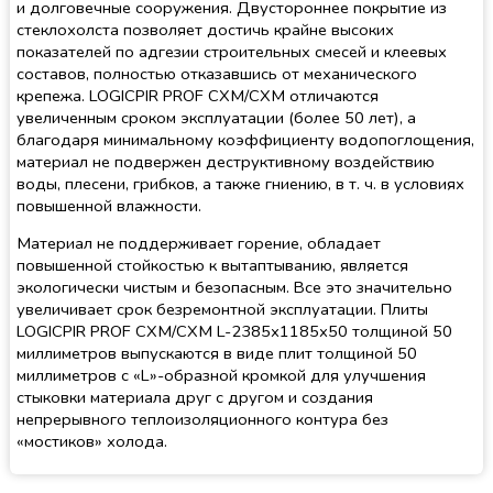
и долговечные сооружения. Двустороннее покрытие из
стеклохолста позволяет достичь крайне высоких
показателей по адгезии строительных смесей и клеевых
составов, полностью отказавшись от механического
крепежа. LOGICPIR PROF СХМ/СХМ отличаются
увеличенным сроком эксплуатации (более 50 лет), а
благодаря минимальному коэффициенту водопоглощения,
материал не подвержен деструктивному воздействию
воды, плесени, грибков, а также гниению, в т. ч. в условиях
повышенной влажности.
Материал не поддерживает горение, обладает
повышенной стойкостью к вытаптыванию, является
экологически чистым и безопасным. Все это значительно
увеличивает срок безремонтной эксплуатации. Плиты
LOGICPIR PROF СХМ/СХМ L-2385х1185х50 толщиной 50
миллиметров выпускаются в виде плит толщиной 50
миллиметров с «L»-образной кромкой для улучшения
стыковки материала друг с другом и создания
непрерывного теплоизоляционного контура без
«мостиков» холода.