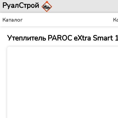
РуалСтрой
Каталог
К
Утеплитель PAROC eXtra Smart 