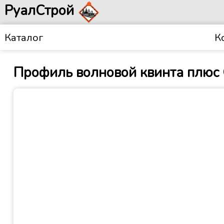
РуалСтрой
Каталог
К
Профиль волновой квинта плюс G