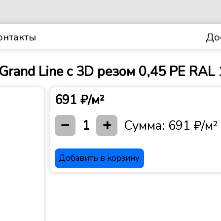
онтакты
До
rand Line c 3D резом 0,45 PE RAL 
691 ₽/м²
−
+
1
Сумма:
691 ₽/м²
Добавить в корзину