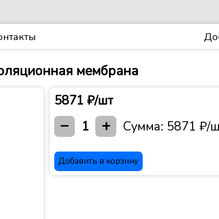
онтакты
До
золяционная мембрана
5871 ₽/шт
−
+
1
Сумма:
5871 ₽/ш
Добавить в корзину