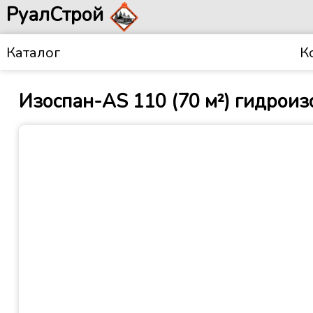
РуалСтрой
Каталог
К
Изоспан-АS 110 (70 м²) гидрои